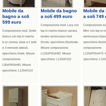
Mobile da
Mobile da bagno
Mobile da
bagno a soli
a soli 499 euro
a soli 749
599 euro
Composizione mod. Lucy con
Composizione so
Composizione mod. Smile
top in marmo bianco carrara,
Miro' con top in 
bianco con top in marmo
lavabo semincasso mod.
semincasso bian
b.co carrara, base a 2 ante
Ercole, specchiera illuminata.
specchiera illumi
e 3 mensole laterali,
Misure composizione:
composizione:
specchiera Smile. Misure
L120xP55xH85. Misure
L120xP55xH75. M
composizione:
specchiera: L120xH110
specchiera: L12
L90xP60xH85. Misure
specchiera: L120xH110