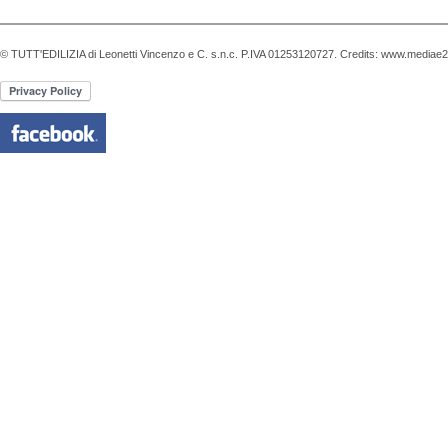
© TUTT'EDILIZIA di Leonetti Vincenzo e C. s.n.c. P.IVA 01253120727. Credits:
www.mediae20