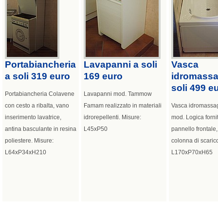
Portabiancheria
Lavapanni a soli
Vasca
a soli 319 euro
169 euro
idromassa
soli 499 e
Portabiancheria Colavene
Lavapanni mod. Tammow
con cesto a ribalta, vano
Famam realizzato in materiali
Vasca idromassag
inserimento lavatrice,
idrorepellenti. Misure:
mod. Logica fornit
antina basculante in resina
L45xP50
pannello frontale,
poliestere. Misure:
colonna di scaric
L64xP34xH210
L170xP70xH65