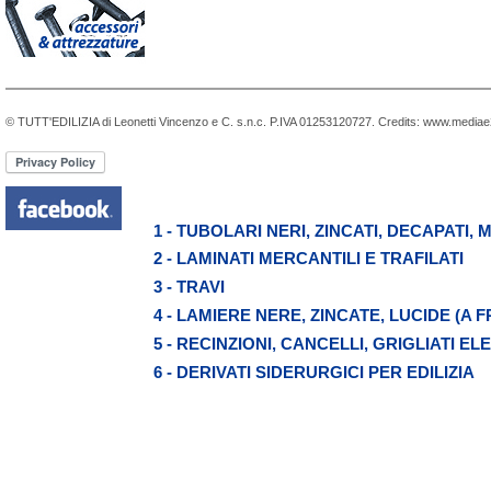
© TUTT'EDILIZIA di Leonetti Vincenzo e C. s.n.c. P.IVA 01253120727. Credits:
www.mediae2
1 - TUBOLARI NERI, ZINCATI, DECAPATI, 
2 - LAMINATI MERCANTILI E TRAFILATI
3 - TRAVI
4 - LAMIERE NERE, ZINCATE, LUCIDE (A 
5 - RECINZIONI, CANCELLI, GRIGLIATI E
6 - DERIVATI SIDERURGICI PER EDILIZIA