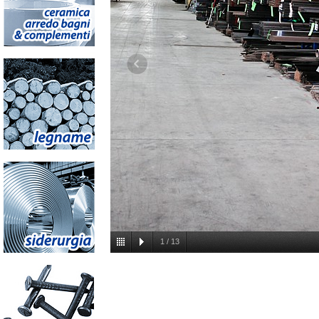
1
/
13