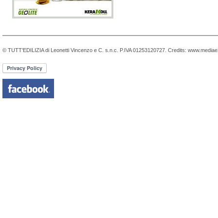
© TUTT'EDILIZIA di Leonetti Vincenzo e C. s.n.c. P.IVA 01253120727. Credits:
www.mediae2